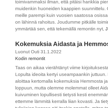
toimivammaksi ilman, että pitäisi hankkia piene
muidenkin huoneiden kaappien suunnittelu.
meille parempi kuin vuosien saatossa osissa
on lähinnä rahoitus. Joudumme pitkälle toimim
ymmärtää sen, että tekemällä remontin nyt,
J
Kokemuksia Aidasta ja Hemmo
Luonut Outi 31.1.2022
Kodin remontit
Taas on aikaa vierähtänyt viime kirjoituksesta
Lopulta ideoita kertyi useampaankin juttuun. 
aloittaa kertomalla kokemuksia Hemmosta ja Ai
loppuun, mutta olemme molemmat olleet Aida
kuivuminen lopullisesti tietysti kesti enemmä
ettemme lämmitä kerralla liian kovasti. Ja tie