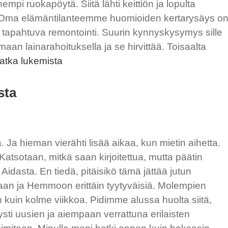
mpi ruokapöytä. Siitä lähti keittiön ja lopulta
 Oma elämäntilanteemme huomioiden kertarysäys o
 tapahtuva remontointi. Suurin kynnyskysymys sille
aan lainarahoituksella ja se hirvittää. Toisaalta
Ison
atka lukemista
remontin
valmistelu
sta
. Ja hieman vierähti lisää aikaa, kun mietin aihetta.
Katsotaan, mitkä saan kirjoitettua, mutta päätin
dasta. En tiedä, pitäisikö tämä jättää jutun
an ja Hemmoon erittäin tyytyväisiä. Molempien
n kuin kolme viikkoa. Pidimme alussa huolta siitä,
tysti uusien ja aiempaan verrattuna erilaisten