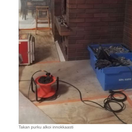
Takan purku alkoi innokkaasti