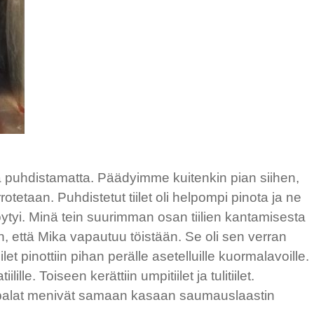
ää puhdistamatta. Päädyimme kuitenkin pian siihen,
otetaan. Puhdistetut tiilet oli helpompi pinota ja ne
öytyi. Minä tein suurimman osan tiilien kantamisesta
lin, että Mika vapautuu töistään. Se oli sen verran
ilet pinottiin pihan perälle asetelluille kuormalavoille.
iilille. Toiseen kerättiin umpitiilet ja tulitiilet.
t palat menivät samaan kasaan saumauslaastin