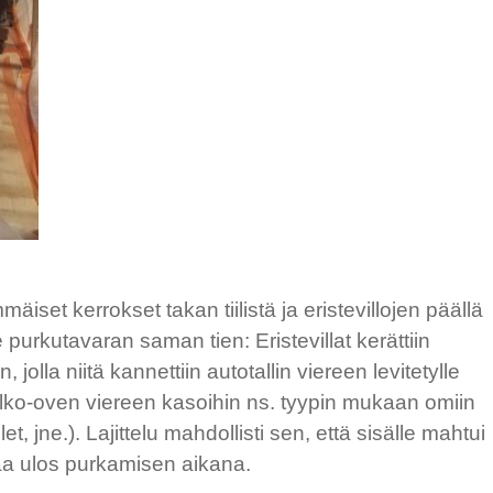
set kerrokset takan tiilistä ja eristevillojen päällä
e purkutavaran saman tien: Eristevillat kerättiin
 jolla niitä kannettiin autotallin viereen levitetylle
 ulko-oven viereen kasoihin ns. tyypin mukaan omiin
let, jne.). Lajittelu mahdollisti sen, että sisälle mahtui
taa ulos purkamisen aikana.