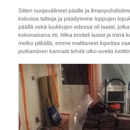
Sitten suojavälineet päälle ja ilmanpuhdistim
kokoisia talttoja ja päädyimme loppujen lopu
päällä sekä luukkujen edessä oli laatat, jotk
kokonaisena irti. Mika irrotteli laatat ja minä 
melko pitkällä, emme malttaneet lopettaa vaan
purkaminen kannatti tehdä ulko-ovelta keittiö