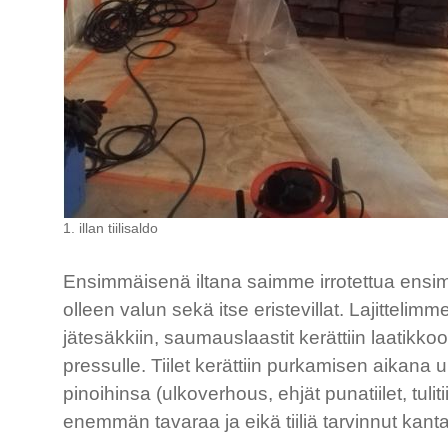
1. illan tiilisaldo
Ensimmäisenä iltana saimme irrotettua ensimmäi
olleen valun sekä itse eristevillat. Lajittelimm
jätesäkkiin, saumauslaastit kerättiin laatikkoon,
pressulle. Tiilet kerättiin purkamisen aikana
pinoihinsa (ulkoverhous, ehjät punatiilet, tulitii
enemmän tavaraa ja eikä tiiliä tarvinnut kan