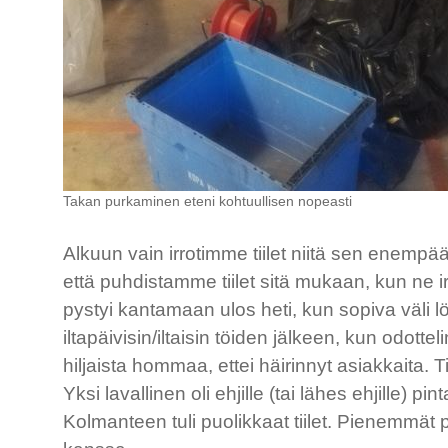
Takan purkaminen eteni kohtuullisen nopeasti
Alkuun vain irrotimme tiilet niitä sen enemp
että puhdistamme tiilet sitä mukaan, kun ne irr
pystyi kantamaan ulos heti, kun sopiva väli l
iltapäivisin/iltaisin töiden jälkeen, kun odotte
hiljaista hommaa, ettei häirinnyt asiakkaita. Ti
Yksi lavallinen oli ehjille (tai lähes ehjille) pintat
Kolmanteen tuli puolikkaat tiilet. Pienemmä