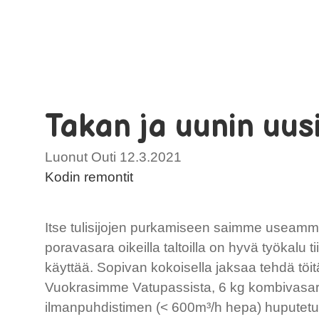
Takan ja uunin uus
Luonut Outi 12.3.2021
Kodin remontit
Itse tulisijojen purkamiseen saimme useammal
poravasara oikeilla taltoilla on hyvä työkalu tii
käyttää. Sopivan kokoisella jaksaa tehdä töitä 
Vuokrasimme Vatupassista, 6 kg kombivasara
ilmanpuhdistimen (< 600m³/h hepa) huputetun 