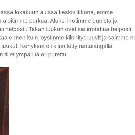
kasassa lokakuun alussa keskiviikkona, emme
aloitimme purkua. Aluksi irrotimme uunista ja
 helposti. Takan luukun ovet sai irrotettua helposti,
 aikaa ennen kuin löysimme kiinnitysruuvit ja saimme n
luukut. Kehykset oli kiinnitetty rautalangalla
tiilet ympäriltä oli purettu.